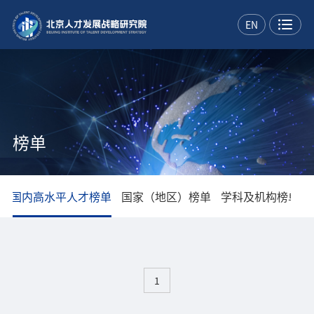
EN
榜单
单
国内高水平人才榜单
国家（地区）榜单
学科及机构榜单
1